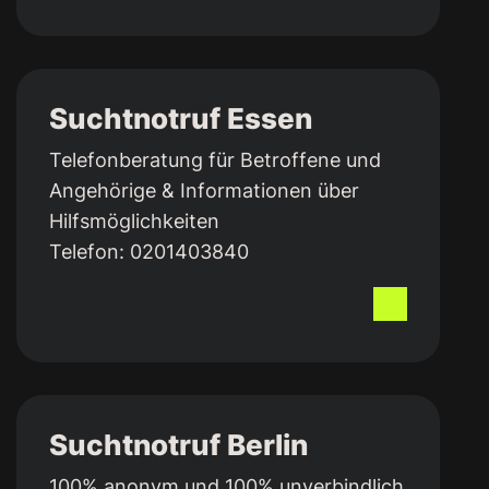
Suchtnotruf Essen
Telefon­beratung für Betroffene und
An­gehö­rige & Infor­mationen über
Hilfs­mög­lich­keiten
Telefon:
0201403840
Suchtnotruf Berlin
100% anonym und 100% unverbindlich